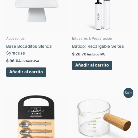
Accesorios
Infusores & Preparación
Base Bocaditos Slenda
Batidor Recargable Seitea
Syracuse
$
26.70
incluido IVA
$
96.04
incluido IVA
Añadir al carrito
Añadir al carrito
Original
Current
Sale!
price
price
was:
is:
$ 5.75.
$ 5.18.