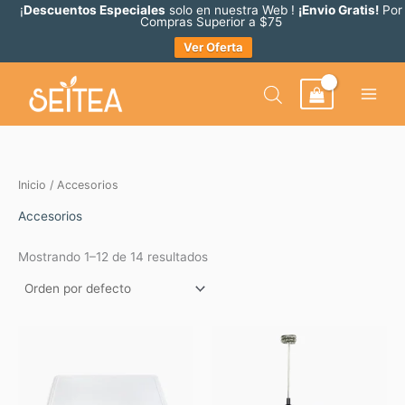
Ir
¡
Descuentos Especiales
solo en nuestra Web !
¡Envio Gratis!
Por
Compras Superior a $75
al
Ver Oferta
contenido
Inicio
/ Accesorios
Accesorios
Mostrando 1–12 de 14 resultados