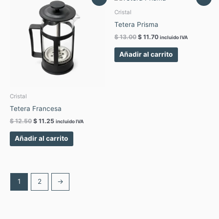
price
price
price
price
was:
is:
was:
is:
Cristal
$ 12.50.
$ 11.25.
$ 13.00.
$ 11.70.
Tetera Prisma
$
13.00
$
11.70
incluido IVA
Añadir al carrito
Cristal
Tetera Francesa
$
12.50
$
11.25
incluido IVA
Añadir al carrito
1
2
→