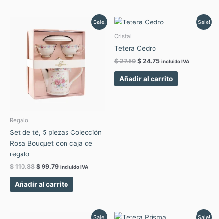
Original
Current
Original
Current
Sale!
Sale!
price
price
price
price
was:
is:
was:
is:
Cristal
$ 110.88.
$ 99.79.
$ 27.50.
$ 24.75.
Tetera Cedro
$
27.50
$
24.75
incluido IVA
Añadir al carrito
Regalo
Set de té, 5 piezas Colección
Rosa Bouquet con caja de
regalo
$
110.88
$
99.79
incluido IVA
Añadir al carrito
Original
Current
Original
Current
Sale!
Sale!