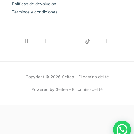
Políticas de devolución
Términos y condiciones
F
I
W
E
a
n
h
n
c
s
a
v
e
t
t
e
b
a
s
l
o
g
a
o
o
r
p
p
k
a
p
e
Copyright © 2026 Seitea - El camino del té
-
m
f
Powered by Seitea - El camino del té