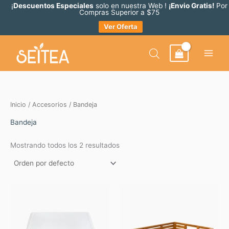
Ir
¡
Descuentos Especiales
solo en nuestra Web !
¡Envio Gratis!
Por
Compras Superior a $75
al
Ver Oferta
contenido
Inicio
/
Accesorios
/ Bandeja
Bandeja
Mostrando todos los 2 resultados