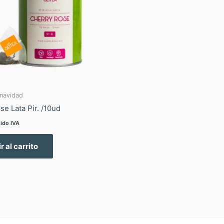
navidad
se Lata Pir. /10ud
uido IVA
r al carrito