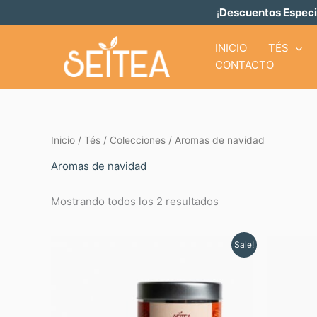
Ir
¡
Descuentos Especi
al
contenido
INICIO
TÉS
CONTACTO
Inicio
/
Tés
/
Colecciones
/ Aromas de navidad
Aromas de navidad
Mostrando todos los 2 resultados
Original
Current
Sale!
price
price
was:
is:
$ 11.01.
$ 9.91.