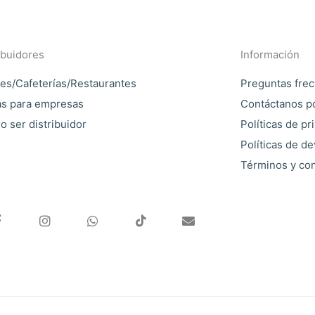
ibuidores
Información
es/Cafeterías/Restaurantes
Preguntas fre
as para empresas
Contáctanos p
o ser distribuidor
Políticas de pr
Políticas de d
Términos y co
F
I
W
E
a
n
h
n
c
s
a
v
e
t
t
e
b
a
s
l
o
g
a
o
o
r
p
p
k
a
p
e
-
m