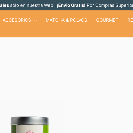
ales
solo en nuestra Web !
¡Envio Gratis!
Por Compras Superior
ACCESORIOS
MATCHA & POLVOS
GOURMET
R