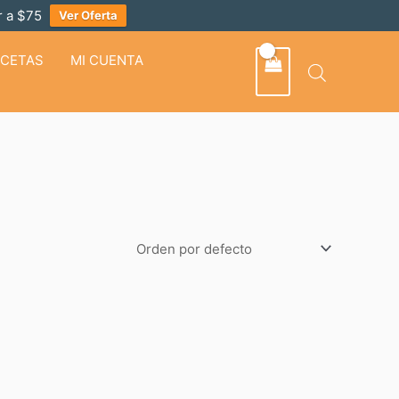
 a $75
Ver Oferta
ECETAS
MI CUENTA