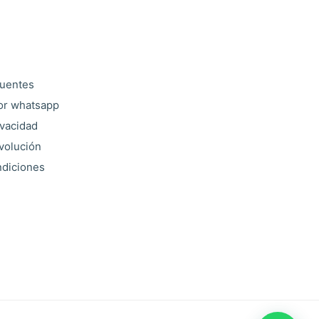
cuentes
or whatsapp
ivacidad
evolución
ndiciones