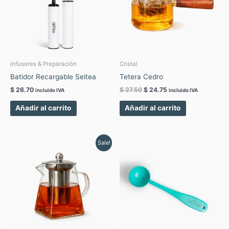
Infusores & Preparación
Cristal
Batidor Recargable Seitea
Tetera Cedro
$
26.70
$
27.50
$
24.75
incluido IVA
incluido IVA
Añadir al carrito
Añadir al carrito
Original
Current
Este
Sale!
price
price
produc
was:
is:
tiene
$ 13.00.
$ 11.70.
múltipl
variant
Las
opcion
se