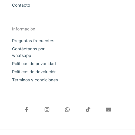
Contacto
Información
Preguntas frecuentes
Contáctanos por
whatsapp
Políticas de privacidad
Políticas de devolución
Términos y condiciones
F
I
W
E
a
n
h
n
c
s
a
v
e
t
t
e
b
a
s
l
o
g
a
o