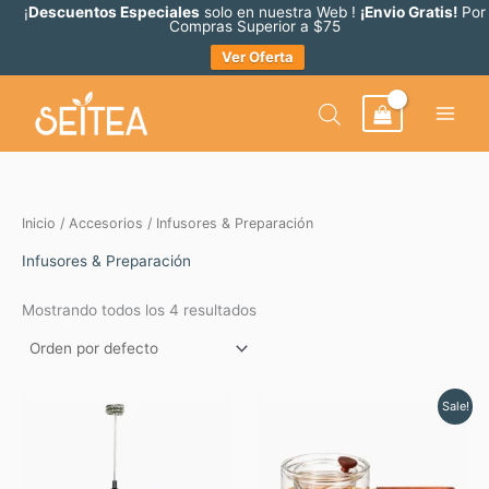
Ir
¡
Descuentos Especiales
solo en nuestra Web !
¡Envio Gratis!
Por
Compras Superior a $75
al
Ver Oferta
contenido
Inicio
/
Accesorios
/ Infusores & Preparación
Infusores & Preparación
Mostrando todos los 4 resultados
Original
Current
Sale!
price
price
was:
is:
$ 27.50.
$ 24.75.