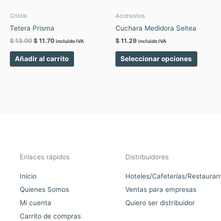
pueden
elegir
Cristal
Accesorios
en
Tetera Prisma
Cuchara Medidora Seitea
la
$
13.00
$
11.70
$
11.29
incluido IVA
incluido IVA
página
de
Añadir al carrito
Seleccionar opciones
produc
Enlaces rápidos
Distribuidores
Inicio
Hoteles/Cafeterías/Restauran
Quienes Somos
Ventas para empresas
Mi cuenta
Quiero ser distribuidor
Carrito de compras