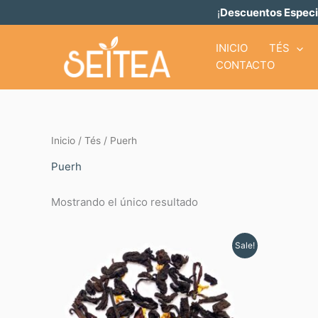
Ir
¡
Descuentos Especi
al
contenido
INICIO
TÉS
CONTACTO
Inicio
/
Tés
/ Puerh
Puerh
Mostrando el único resultado
Rango
Este
Sale!
de
producto
precios:
tiene
desde
$ 5.81
múltiples
hasta
variantes.
$ 19.39