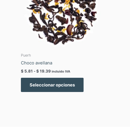
Las
opciones
se
pueden
elegir
en
la
página
Puerh
de
Choco avellana
producto
$
5.81
-
$
19.39
incluido IVA
Seleccionar opciones