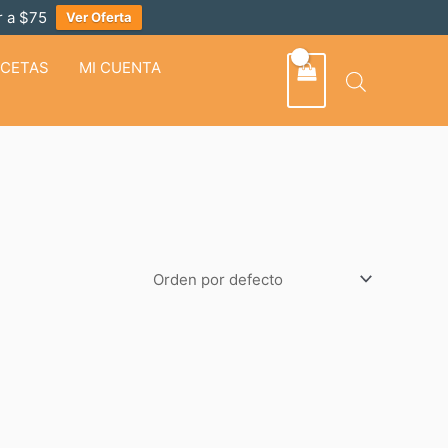
 a $75
Ver Oferta
ECETAS
MI CUENTA