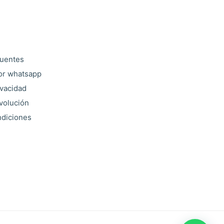
cuentes
or whatsapp
ivacidad
evolución
ndiciones