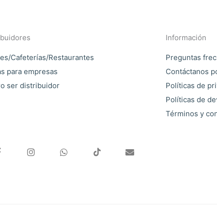
ibuidores
Información
es/Cafeterías/Restaurantes
Preguntas fre
as para empresas
Contáctanos p
o ser distribuidor
Políticas de pr
Políticas de d
Términos y co
F
I
W
E
a
n
h
n
c
s
a
v
e
t
t
e
b
a
s
l
o
g
a
o
o
r
p
p
k
a
p
e
-
m