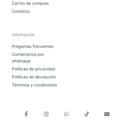
Carrito de compras
Contacto
Información
Preguntas frecuentes
Contáctanos por
whatsapp
Políticas de privacidad
Políticas de devolución
Términos y condiciones
F
I
W
E
a
n
h
n
c
s
a
v
e
t
t
e
b
a
s
l