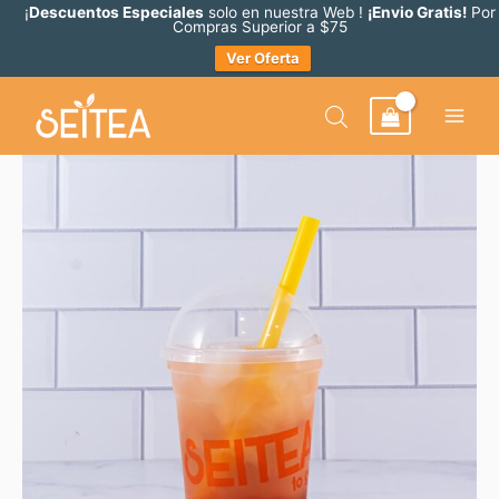
Ir
¡
Descuentos Especiales
solo en nuestra Web !
¡Envio Gratis!
Por
Compras Superior a $75
al
Ver Oferta
contenido