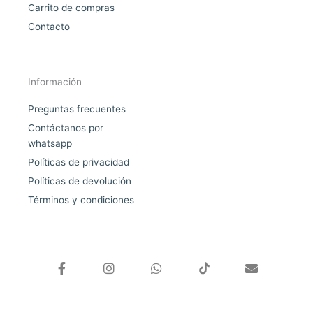
Carrito de compras
Contacto
Información
Preguntas frecuentes
Contáctanos por
whatsapp
Políticas de privacidad
Políticas de devolución
Términos y condiciones
F
I
W
E
a
n
h
n
c
s
a
v
e
t
t
e
b
a
s
l