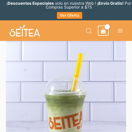
Ir
¡
Descuentos Especiales
solo en nuestra Web !
¡Envio Gratis!
Por
Compras Superior a $75
al
Ver Oferta
contenido