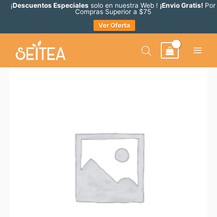
Ir
¡
Descuentos Especiales
solo en nuestra Web !
¡Envio Gratis!
Por
Compras Superior a $75
al
Ver Oferta
contenido