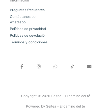
Información
Preguntas frecuentes
Contáctanos por
whatsapp
Políticas de privacidad
Políticas de devolución
Términos y condiciones
F
I
W
E
a
n
h
n
c
s
a
v
e
t
t
e
b
a
s
l
o
g
a
o
o
r
p
p
k
a
p
e
Copyright © 2026 Seitea - El camino del té
-
m
f
Powered by Seitea - El camino del té