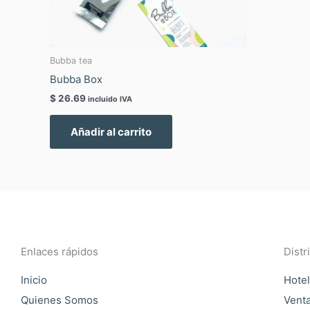
Bubba tea
Bubba Box
$
26.69
incluido IVA
Añadir al carrito
Enlaces rápidos
Distr
Inicio
Hotel
Quienes Somos
Vent