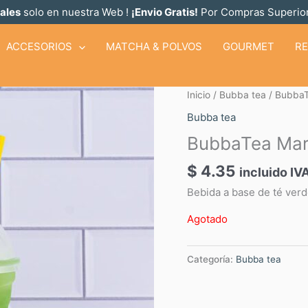
ales
solo en nuestra Web !
¡Envio Gratis!
Por Compras Superior
ACCESORIOS
MATCHA & POLVOS
GOURMET
R
Inicio
/
Bubba tea
/ BubbaT
Bubba tea
BubbaTea Mar
$
4.35
incluido IV
Bebida a base de té ver
Agotado
Categoría:
Bubba tea