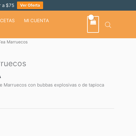
 a $75
Ver Oferta
ECETAS
MI CUENTA
ea Marruecos
ruecos
A
de Marruecos con bubbas explosivas o de tapioca