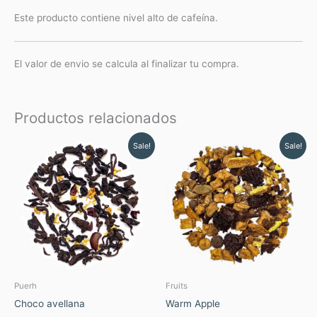
Este producto contiene nivel alto de cafeína.
El valor de envio se calcula al finalizar tu compra.
Productos relacionados
Rango
Rango
Este
Este
Sale!
Sale!
de
de
producto
produc
precios:
precios:
tiene
tiene
desde
desde
$ 5.81
$ 5.72
múltiples
múltipl
hasta
hasta
variantes.
variant
$ 19.39
$ 14.28
Las
Las
opciones
opcion
se
se
pueden
pueden
elegir
elegir
Puerh
Fruits
en
en
Choco avellana
Warm Apple
la
la