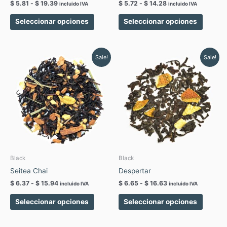
$
5.81
-
$
19.39
$
5.72
-
$
14.28
incluido IVA
incluido IVA
página
página
de
de
Seleccionar opciones
Seleccionar opciones
producto
produc
Rango
Rango
Este
Este
Sale!
Sale!
de
de
producto
produc
precios:
precios:
tiene
tiene
desde
desde
$ 6.37
$ 6.65
múltiples
múltipl
hasta
hasta
variantes.
variant
$ 15.94
$ 16.63
Las
Las
opciones
opcion
se
se
pueden
pueden
elegir
elegir
Black
Black
en
en
Seitea Chai
Despertar
la
la
$
6.37
-
$
15.94
$
6.65
-
$
16.63
incluido IVA
incluido IVA
página
página
de
de
Seleccionar opciones
Seleccionar opciones
producto
produc