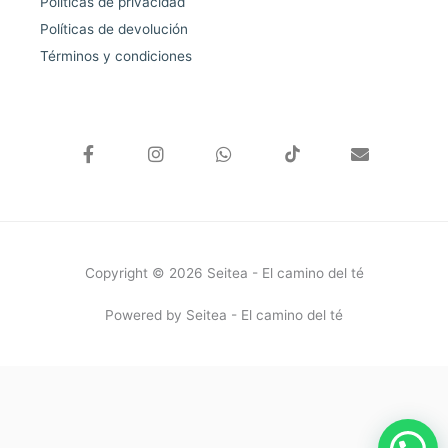
Políticas de privacidad
Políticas de devolución
Términos y condiciones
F
I
W
E
a
n
h
n
c
s
a
v
e
t
t
e
b
a
s
l
o
g
a
o
o
r
p
p
k
a
p
e
Copyright © 2026 Seitea - El camino del té
-
m
f
Powered by Seitea - El camino del té