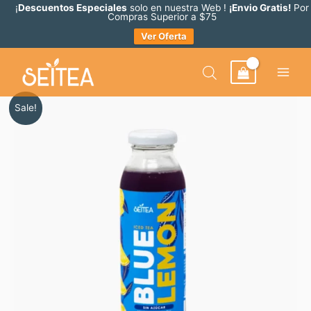
Ir
¡
Descuentos Especiales
solo en nuestra Web !
¡Envio Gratis!
Por
Compras Superior a $75
al
Ver Oferta
contenido
Original
Current
Iced
Sale!
price
price
Tea
was:
is:
Blue
$ 2.50.
$ 2.25.
Lemon
cantidad