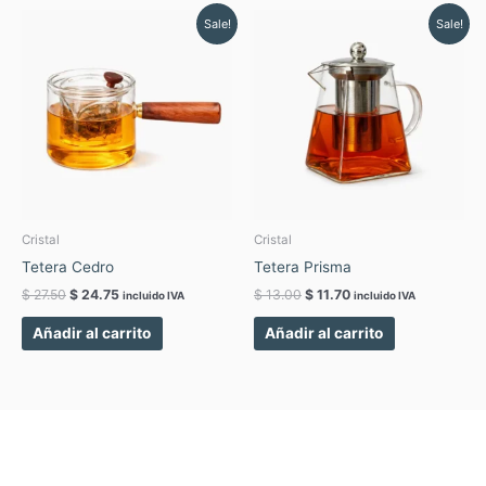
Original
Current
Original
Current
Sale!
Sale!
price
price
price
price
was:
is:
was:
is:
$ 27.50.
$ 24.75.
$ 13.00.
$ 11.70.
Cristal
Cristal
Tetera Cedro
Tetera Prisma
$
27.50
$
24.75
$
13.00
$
11.70
incluido IVA
incluido IVA
Añadir al carrito
Añadir al carrito