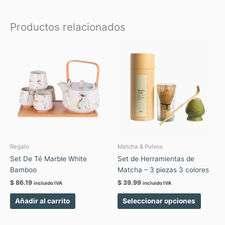
Productos relacionados
Este
produc
tiene
múltipl
variant
Las
opcion
se
pueden
elegir
Regalo
Matcha & Polvos
en
Set De Té Marble White
Set de Herramientas de
la
Bamboo
Matcha – 3 piezas 3 colores
página
$
86.19
$
39.99
incluido IVA
incluido IVA
de
produc
Añadir al carrito
Seleccionar opciones