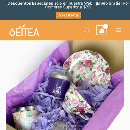
Ir
¡
Descuentos Especiales
solo en nuestra Web !
¡Envio Gratis!
Por
Compras Superior a $75
al
Ver Oferta
contenido