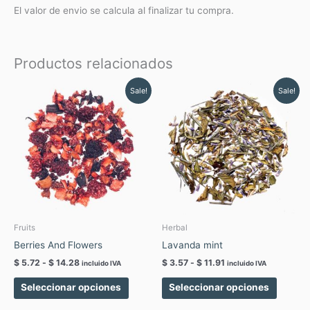
El valor de envio se calcula al finalizar tu compra.
Productos relacionados
Rango
Rango
Este
Este
Sale!
Sale!
de
de
producto
produc
precios:
precios:
tiene
tiene
desde
desde
$ 5.72
$ 3.57
múltiples
múltipl
hasta
hasta
variantes.
variant
$ 14.28
$ 11.91
Las
Las
opciones
opcion
se
se
pueden
pueden
elegir
elegir
Fruits
Herbal
en
en
Berries And Flowers
Lavanda mint
la
la
$
5.72
-
$
14.28
$
3.57
-
$
11.91
incluido IVA
incluido IVA
página
página
de
de
Seleccionar opciones
Seleccionar opciones
producto
produc