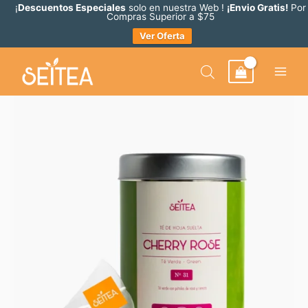
Ir
¡
Descuentos Especiales
solo en nuestra Web !
¡Envio Gratis!
Por
Compras Superior a $75
al
Ver Oferta
contenido
Cherry
Rose
Lata
Pir.
/10ud
cantidad