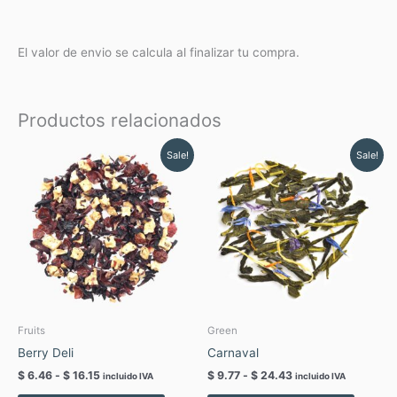
El valor de envio se calcula al finalizar tu compra.
Productos relacionados
Rango
Rango
Este
Este
Sale!
Sale!
de
de
producto
produc
precios:
precios:
tiene
tiene
desde
desde
$ 6.46
$ 9.77
múltiples
múltipl
hasta
hasta
variantes.
variant
$ 16.15
$ 24.43
Las
Las
opciones
opcion
se
se
pueden
pueden
elegir
elegir
Fruits
Green
en
en
Berry Deli
Carnaval
la
la
$
6.46
-
$
16.15
$
9.77
-
$
24.43
incluido IVA
incluido IVA
página
página