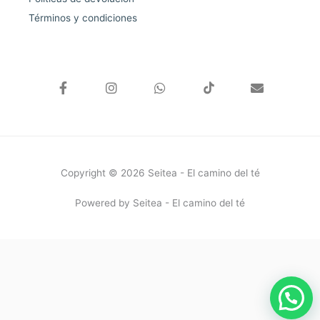
Términos y condiciones
F
I
W
E
a
n
h
n
c
s
a
v
e
t
t
e
b
a
s
l
o
g
a
o
o
r
p
p
k
a
p
e
Copyright © 2026 Seitea - El camino del té
-
m
f
Powered by Seitea - El camino del té