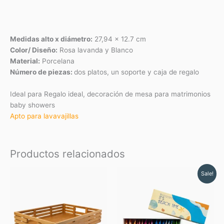
Medidas alto x diámetro:
27,94 x 12.7 cm
Color/ Diseño:
Rosa lavanda y Blanco
Material:
Porcelana
Número de piezas:
dos platos, un soporte y caja de regalo
Ideal para Regalo ideal, decoración de mesa para matrimonios
baby showers
Apto para lavavajillas
Productos relacionados
Original
Current
Sale!
price
price
was:
is:
$ 28.75.
$ 25.88.