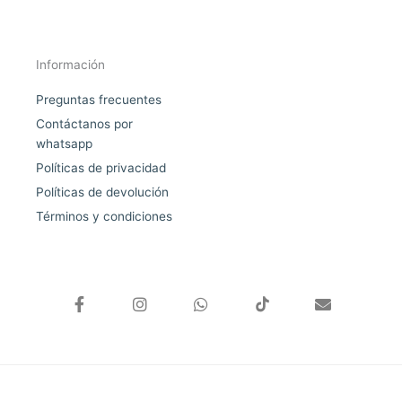
Información
Preguntas frecuentes
Contáctanos por
whatsapp
Políticas de privacidad
Políticas de devolución
Términos y condiciones
F
I
W
E
a
n
h
n
c
s
a
v
e
t
t
e
b
a
s
l
o
g
a
o
o
r
p
p
k
a
p
e