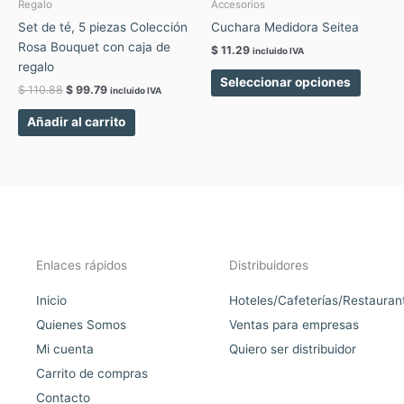
elegir
Regalo
Accesorios
en
Set de té, 5 piezas Colección
Cuchara Medidora Seitea
la
Rosa Bouquet con caja de
$
11.29
incluido IVA
página
regalo
de
Seleccionar opciones
$
110.88
$
99.79
incluido IVA
produc
Añadir al carrito
Enlaces rápidos
Distribuidores
Inicio
Hoteles/Cafeterías/Restauran
Quienes Somos
Ventas para empresas
Mi cuenta
Quiero ser distribuidor
Carrito de compras
Contacto