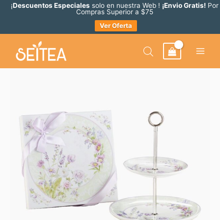
Ir
¡
Descuentos Especiales
solo en nuestra Web !
¡Envio Gratis!
Por
Compras Superior a $75
al
Ver Oferta
contenido