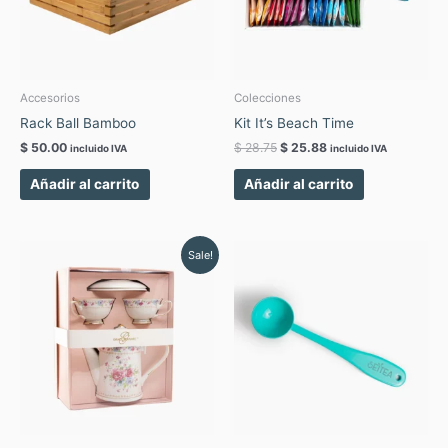
Accesorios
Colecciones
Rack Ball Bamboo
Kit It’s Beach Time
$
50.00
$
28.75
$
25.88
incluido IVA
incluido IVA
Añadir al carrito
Añadir al carrito
Original
Current
Este
Sale!
price
price
produc
was:
is:
tiene
$ 110.88.
$ 99.79.
múltipl
variant
Las
opcion
se
pueden