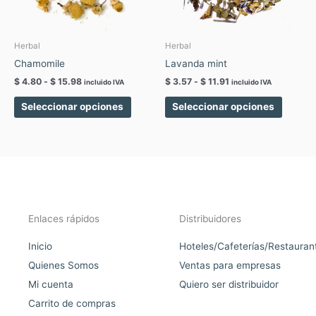
se
se
pueden
pueden
elegir
elegir
Herbal
Herbal
en
en
Chamomile
Lavanda mint
la
la
$
4.80
-
$
15.98
$
3.57
-
$
11.91
incluido IVA
incluido IVA
página
página
de
de
Seleccionar opciones
Seleccionar opciones
producto
produc
Enlaces rápidos
Distribuidores
Inicio
Hoteles/Cafeterías/Restauran
Quienes Somos
Ventas para empresas
Mi cuenta
Quiero ser distribuidor
Carrito de compras