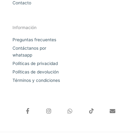
Contacto
Información
Preguntas frecuentes
Contáctanos por
whatsapp
Políticas de privacidad
Políticas de devolución
Términos y condiciones
F
I
W
E
a
n
h
n
c
s
a
v
e
t
t
e
b
a
s
l
o
g
a
o
o
r
p
p