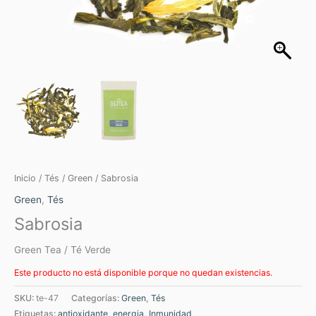
Inicio
/
Tés
/
Green
/ Sabrosia
Green
,
Tés
Sabrosia
Green Tea / Té Verde
Este producto no está disponible porque no quedan existencias.
SKU:
te-47
Categorías:
Green
,
Tés
Etiquetas:
antioxidante
,
energia
,
Inmunidad