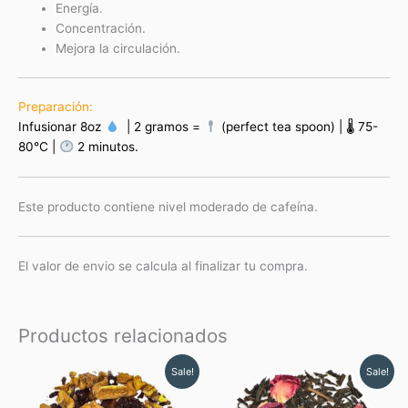
Energía.
Concentración.
Mejora la circulación.
Preparación:
Infusionar 8oz
| 2 gramos =
(perfect tea spoon) | 🌡 75-
80°C |
2 minutos.
Este producto contiene nivel moderado de cafeína.
El valor de envio se calcula al finalizar tu compra.
Productos relacionados
Rango
Rango
Este
Este
Sale!
Sale!
de
de
producto
produc
precios:
precios: