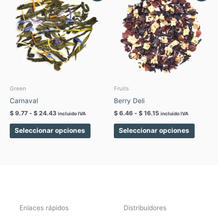
producto
produc
precios:
precios:
tiene
tiene
desde
desde
$ 9.77
$ 6.46
múltiples
múltipl
hasta
hasta
variantes.
variant
$ 24.43
$ 16.15
Las
Las
opciones
opcion
se
se
pueden
pueden
elegir
elegir
Green
Fruits
en
en
Carnaval
Berry Deli
la
la
$
9.77
-
$
24.43
$
6.46
-
$
16.15
incluido IVA
incluido IVA
página
página
de
de
Seleccionar opciones
Seleccionar opciones
producto
produc
Enlaces rápidos
Distribuidores