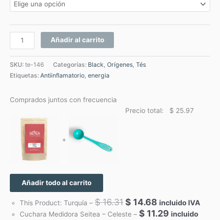
Añadir al carrito
SKU:
te-146
Categorías:
Black
,
Orígenes
,
Tés
Etiquetas:
Antiinflamatorio
,
energia
Comprados juntos con frecuencia
Precio total:
$
25.97
+
Añadir todo al carrito
$
16.31
$
14.68
incluido IVA
This Product: Turquía
–
$
11.29
incluido
Cuchara Medidora Seitea
– Celeste
–