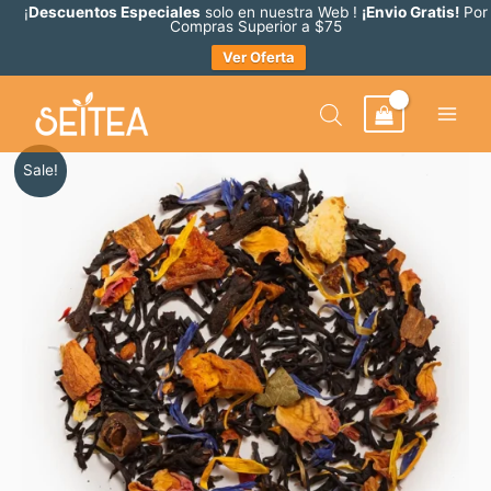
Ir
¡
Descuentos Especiales
solo en nuestra Web !
¡Envio Gratis!
Por
Compras Superior a $75
al
Ver Oferta
contenido
Rango
Original
Current
Turquía
Sale!
de
price
price
cantidad
precios:
was:
is:
desde
$ 16.31.
$ 14.68.
$ 5.87
hasta
$ 14.68