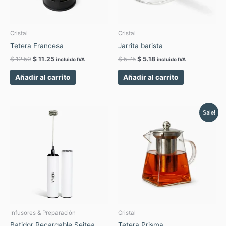
Cristal
Cristal
Tetera Francesa
Jarrita barista
$
12.50
$
11.25
$
5.75
$
5.18
incluido IVA
incluido IVA
Añadir al carrito
Añadir al carrito
Original
Current
Sale!
price
price
was:
is:
$ 13.00.
$ 11.70.
Infusores & Preparación
Cristal
Batidor Recargable Seitea
Tetera Prisma