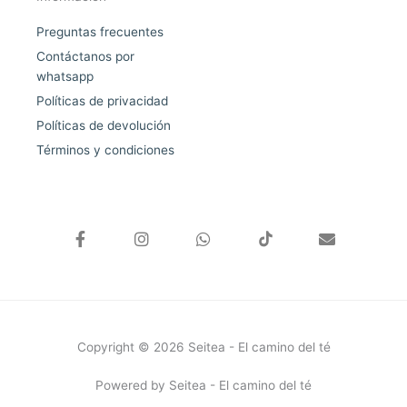
Preguntas frecuentes
Contáctanos por
whatsapp
Políticas de privacidad
Políticas de devolución
Términos y condiciones
F
I
W
E
a
n
h
n
c
s
a
v
e
t
t
e
b
a
s
l
o
g
a
o
o
r
p
p
k
a
p
e
Copyright © 2026 Seitea - El camino del té
-
m
f
Powered by Seitea - El camino del té