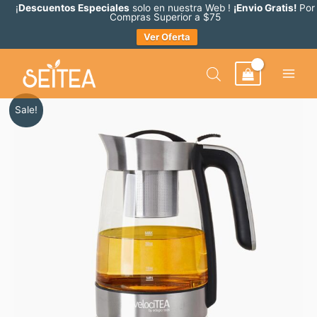
Ir
¡
Descuentos Especiales
solo en nuestra Web !
¡Envio Gratis!
Por
Compras Superior a $75
al
Ver Oferta
contenido
Original
Current
VelociTEA
Sale!
price
price
cantidad
was:
is:
$ 258.06.
$ 232.25.