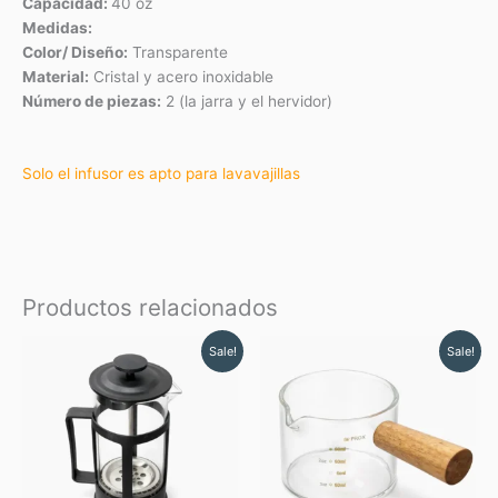
Capacidad:
40 oz
Medidas:
Color/ Diseño:
Transparente
Material:
Cristal y acero inoxidable
Número de piezas:
2 (la jarra y el hervidor)
Solo el infusor es apto para lavavajillas
Productos relacionados
Original
Current
Original
Current
Sale!
Sale!
price
price
price
price
was:
is:
was:
is:
$ 12.50.
$ 11.25.
$ 5.75.
$ 5.18.