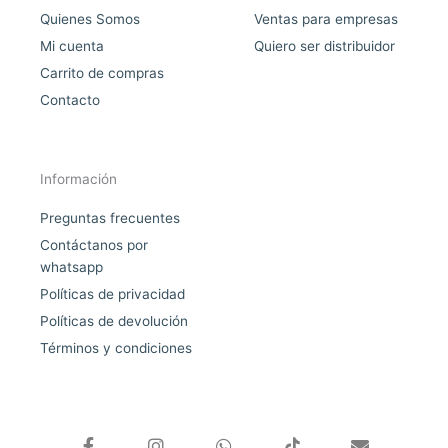
Quienes Somos
Ventas para empresas
Mi cuenta
Quiero ser distribuidor
Carrito de compras
Contacto
Información
Preguntas frecuentes
Contáctanos por
whatsapp
Políticas de privacidad
Políticas de devolución
Términos y condiciones
F
I
W
E
a
n
h
n