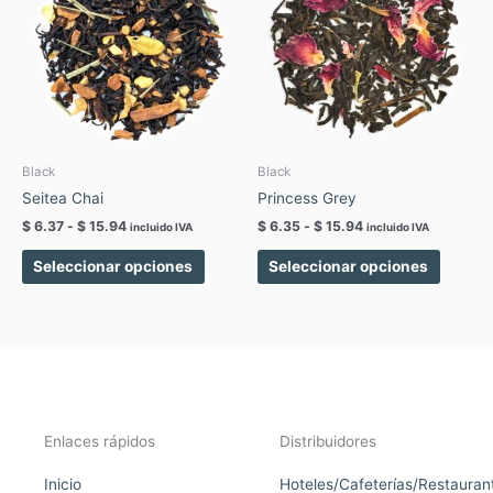
$ 6.37
$ 6.35
múltiples
múltipl
hasta
hasta
variantes.
variant
$ 15.94
$ 15.94
Las
Las
opciones
opcion
se
se
pueden
pueden
elegir
elegir
Black
Black
en
en
Seitea Chai
Princess Grey
la
la
$
6.37
-
$
15.94
$
6.35
-
$
15.94
incluido IVA
incluido IVA
página
página
de
de
Seleccionar opciones
Seleccionar opciones
producto
produc
Enlaces rápidos
Distribuidores
Inicio
Hoteles/Cafeterías/Restauran