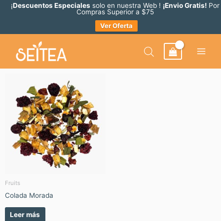
Ir
¡
Descuentos Especiales
solo en nuestra Web !
¡Envio Gratis!
Por
Compras Superior a $75
al
Ver Oferta
contenido
Fruits
Colada Morada
Leer más