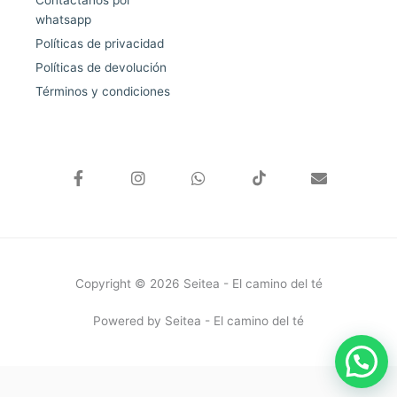
whatsapp
Políticas de privacidad
Políticas de devolución
Términos y condiciones
F
I
W
E
a
n
h
n
c
s
a
v
e
t
t
e
b
a
s
l
o
g
a
o
o
r
p
p
k
a
p
e
Copyright © 2026 Seitea - El camino del té
-
m
f
Powered by Seitea - El camino del té