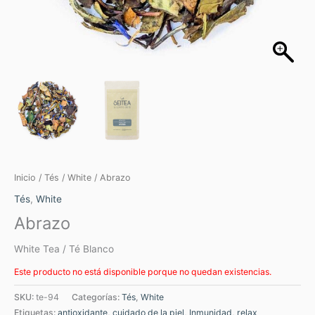
Inicio
/
Tés
/
White
/ Abrazo
Tés
,
White
Abrazo
White Tea / Té Blanco
Este producto no está disponible porque no quedan existencias.
SKU:
te-94
Categorías:
Tés
,
White
Etiquetas:
antioxidante
,
cuidado de la piel
,
Inmunidad
,
relax