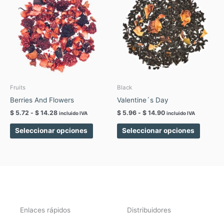
precios:
precios:
tiene
tiene
desde
desde
$ 5.72
$ 5.96
múltiples
múltipl
hasta
hasta
variantes.
variant
$ 14.28
$ 14.90
Las
Las
opciones
opcion
se
se
pueden
pueden
elegir
elegir
Fruits
Black
en
en
Berries And Flowers
Valentine´s Day
la
la
$
5.72
-
$
14.28
$
5.96
-
$
14.90
incluido IVA
incluido IVA
página
página
de
de
Seleccionar opciones
Seleccionar opciones
producto
produc
Enlaces rápidos
Distribuidores