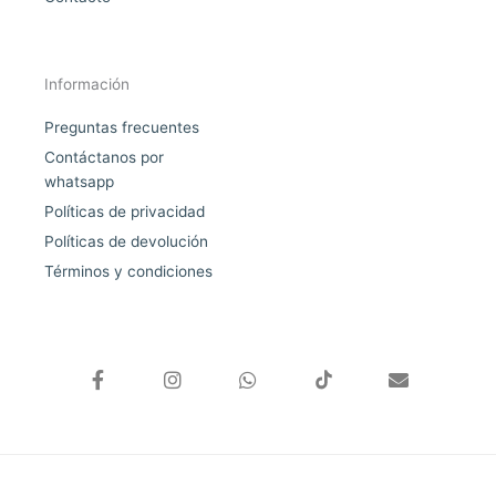
Información
Preguntas frecuentes
Contáctanos por
whatsapp
Políticas de privacidad
Políticas de devolución
Términos y condiciones
F
I
W
E
a
n
h
n
c
s
a
v
e
t
t
e
b
a
s
l
o
g
a
o
o
r
p
p