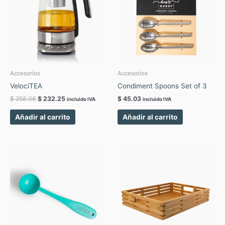
Accesorios
Accesorios
VelociTEA
Condiment Spoons Set of 3
$
258.06
$
232.25
$
45.03
incluido IVA
incluido IVA
Añadir al carrito
Añadir al carrito
Este
producto
tiene
múltiples
variantes.
Las
opciones