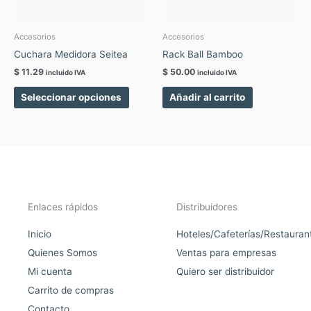
se
pueden
elegir
Accesorios
Accesorios
en
Cuchara Medidora Seitea
Rack Ball Bamboo
la
$
11.29
$
50.00
incluido IVA
incluido IVA
página
de
Seleccionar opciones
Añadir al carrito
producto
Enlaces rápidos
Distribuidores
Inicio
Hoteles/Cafeterías/Restauran
Quienes Somos
Ventas para empresas
Mi cuenta
Quiero ser distribuidor
Carrito de compras
Contacto