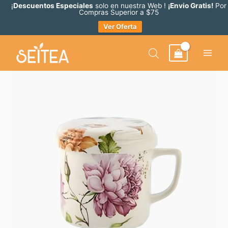
Ir
¡
Descuentos Especiales
solo en nuestra Web !
¡Envio Gratis!
Por
Compras Superior a $75
al
Ver Oferta
contenido