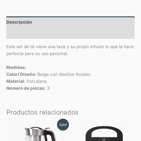
Descripción
Valoraciones (0)
Este set de té viene una taza y su propio infusor lo que la hace
perfecta para su uso personal.
Medidas:
Color/ Diseño:
Beige con diseños florales
Material:
Porcelana
Número de piezas:
3
Productos relacionados
Original
Current
Sale!
price
price
was:
is:
$ 258.06.
$ 232.25.