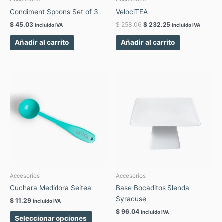
Condiment Spoons Set of 3
VelociTEA
$
45.03
$
258.06
$
232.25
incluido IVA
incluido IVA
Añadir al carrito
Añadir al carrito
Este
producto
tiene
múltiples
variantes.
Las
opciones
se
pueden
elegir
Accesorios
Accesorios
en
Cuchara Medidora Seitea
Base Bocaditos Slenda
la
Syracuse
$
11.29
incluido IVA
página
$
96.04
incluido IVA
de
Seleccionar opciones