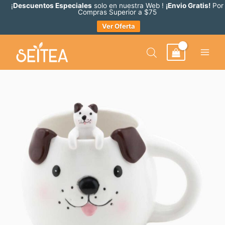
Ir
¡
Descuentos Especiales
solo en nuestra Web !
¡Envio Gratis!
Por
Compras Superior a $75
al
Ver Oferta
contenido