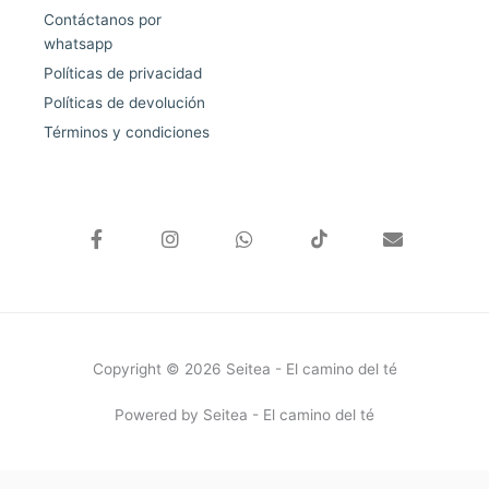
Contáctanos por
whatsapp
Políticas de privacidad
Políticas de devolución
Términos y condiciones
F
I
W
E
a
n
h
n
c
s
a
v
e
t
t
e
b
a
s
l
o
g
a
o
o
r
p
p
k
a
p
e
Copyright © 2026 Seitea - El camino del té
-
m
f
Powered by Seitea - El camino del té