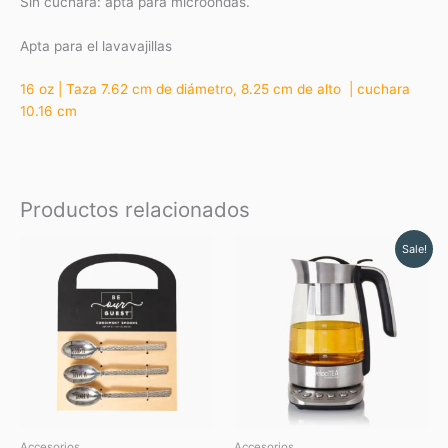
Sin cuchara: apta para microondas.
Apta para el lavavajillas
16 oz | Taza 7.62 cm de diámetro, 8.25 cm de alto | cuchara
10.16 cm
Productos relacionados
Original
Current
Sale!
price
price
was:
is:
$ 258.06.
$ 232.25.
Accesorios
Accesorios