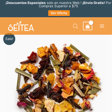
Ir
¡
Descuentos Especiales
solo en nuestra Web !
¡Envio Gratis!
Por
Compras Superior a $75
al
Ver Oferta
contenido
Rango
Perfect
Sale!
de
Day
precios:
cantidad
desde
$ 11.75
hasta
$ 14.13