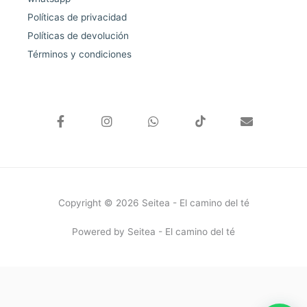
Políticas de privacidad
Políticas de devolución
Términos y condiciones
F
I
W
E
a
n
h
n
c
s
a
v
e
t
t
e
b
a
s
l
o
g
a
o
o
r
p
p
k
a
p
e
Copyright © 2026 Seitea - El camino del té
-
m
f
Powered by Seitea - El camino del té