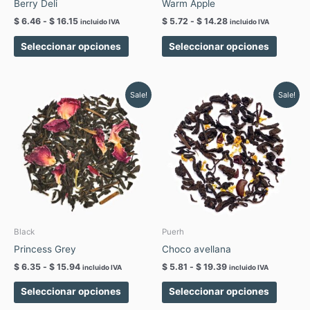
Berry Deli
Warm Apple
la
la
$
6.46
-
$
16.15
$
5.72
-
$
14.28
incluido IVA
incluido IVA
página
página
de
de
Seleccionar opciones
Seleccionar opciones
producto
produc
Rango
Rango
Este
Este
Sale!
Sale!
de
de
producto
produc
precios:
precios:
tiene
tiene
desde
desde
$ 6.35
$ 5.81
múltiples
múltipl
hasta
hasta
variantes.
variant
$ 15.94
$ 19.39
Las
Las
opciones
opcion
se
se
pueden
pueden
elegir
elegir
Black
Puerh
en
en
Princess Grey
Choco avellana
la
la
$
6.35
-
$
15.94
$
5.81
-
$
19.39
incluido IVA
incluido IVA
página
página
de
de
Seleccionar opciones
Seleccionar opciones
producto
produc